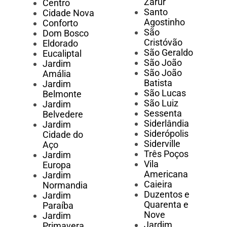
Zarur
Centro
Santo
Cidade Nova
Agostinho
Conforto
São
Dom Bosco
Cristóvão
Eldorado
São Geraldo
Eucaliptal
São João
Jardim
São João
Amália
Batista
Jardim
São Lucas
Belmonte
São Luiz
Jardim
Sessenta
Belvedere
Siderlândia
Jardim
Siderópolis
Cidade do
Siderville
Aço
Três Poços
Jardim
Vila
Europa
Americana
Jardim
Caieira
Normandia
Duzentos e
Jardim
Quarenta e
Paraíba
Nove
Jardim
Jardim
Primavera