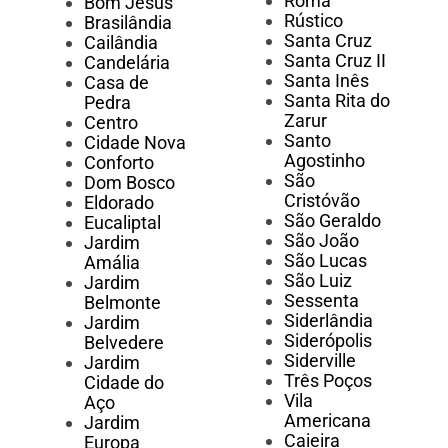
Roma
Bom Jesus
Rústico
Brasilândia
Santa Cruz
Cailândia
Santa Cruz II
Candelária
Santa Inês
Casa de
Santa Rita do
Pedra
Zarur
Centro
Santo
Cidade Nova
Agostinho
Conforto
São
Dom Bosco
Cristóvão
Eldorado
São Geraldo
Eucaliptal
São João
Jardim
São Lucas
Amália
São Luiz
Jardim
Sessenta
Belmonte
Siderlândia
Jardim
Siderópolis
Belvedere
Siderville
Jardim
Três Poços
Cidade do
Vila
Aço
Americana
Jardim
Caieira
Europa